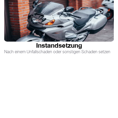
Instandsetzung
Nach einem Unfallschaden oder sonstigen Schaden setzen
wir das Fahrzeug wieder in Stand. Dazu verwendenden wir
originale Neu- oder Gebrauchtteile. Beschädigte
Verkleidungsteile werden geklebt, gespachtelt, geschliffen
und lackiert, sofern keine Neuware mehr verfügbar ist. Auch
kleinere Lackarbeiten am Tank oder anderen Anbauteilen
sind möglich. Durch die Verwendung von Gebrauchtteilen
lässt sich eine Kostenreduktion um ca. 50% im Vergleich
zum Vertragshändler erreichen. Auf Neuteile bieten wir
außerdem 10% Rabatt auf die UVP der Hersteller.