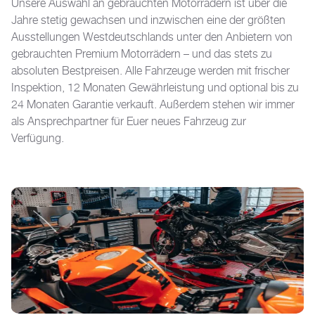
Unsere Auswahl an gebrauchten Motorrädern ist über die
Jahre stetig gewachsen und inzwischen eine der größten
Ausstellungen Westdeutschlands unter den Anbietern von
gebrauchten Premium Motorrädern – und das stets zu
absoluten Bestpreisen. Alle Fahrzeuge werden mit frischer
Inspektion, 12 Monaten Gewährleistung und optional bis zu
24 Monaten Garantie verkauft. Außerdem stehen wir immer
als Ansprechpartner für Euer neues Fahrzeug zur
Verfügung.